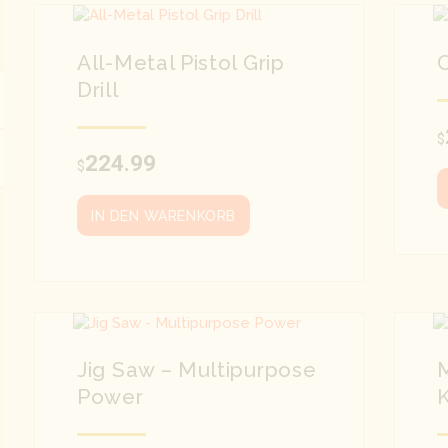
All-Metal Pistol Grip
C
Drill
$
224.99
$
IN DEN WARENKORB
Jig Saw – Multipurpose
M
Power
K