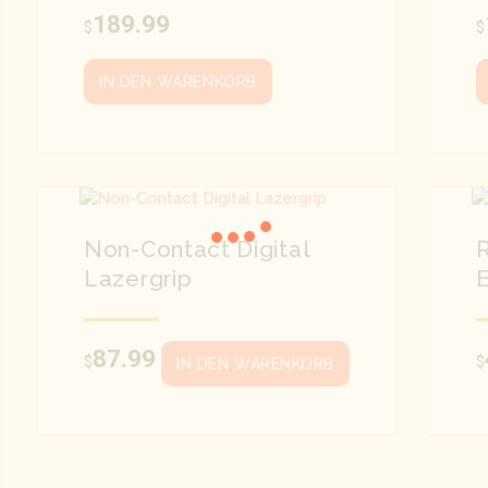
189.99
$
$
IN DEN WARENKORB
Non-Contact Digital
R
Lazergrip
87.99
$
$
IN DEN WARENKORB