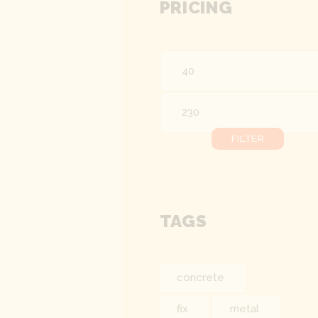
PRICING
Min.
Preis
Max.
Preis
FILTER
TAGS
concrete
fix
metal