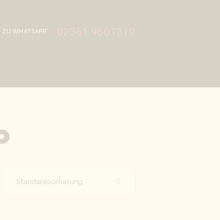
02361 9601319
ZU WHATSAPP
P