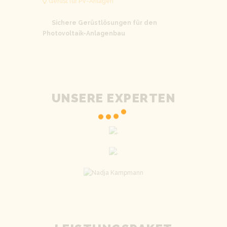
Gerüst für PV-Anlagen
Sichere Gerüstlösungen für den
Photovoltaik-Anlagenbau
UNSERE EXPERTEN
,
,
.
.
Nadja
Kampmann